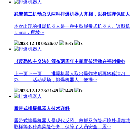
武警第二机动总队两种排爆机器人亮相，以身试弹保证人
本次出现的排爆机器人是一种中型履带式机器人。该型机器人重
1.5m/s，爬坡···
2023-12-18 08:26:07
1635
fx
《反恐怖主义法》颁布两周年主题宣传活动在福州举办
上一页下一页 排爆机器人取出爆炸物后再转移演习 东南
办。 活动现场，排爆机器人、便携···
2023-12-12 23:21:49
1445
fx
履带式排爆机器人技术详解
履带式排爆机器人是现代反恐、救援及危险环境处理领域
取样等多种高风险任务，保障了人员安全。履···