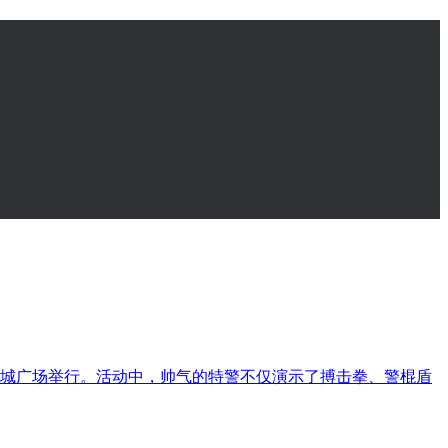
城广场举行。活动中，帅气的特警不仅演示了搏击拳、警棍盾