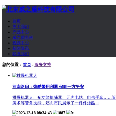
首页
关于我们
产品中心
威之盾百科
视频中心
新闻资讯
联系我们
您的位置：
首页
-
服务支持
河南洛阳：炫酷警用利器 保咱一方平安
排爆机器人、多功能抓捕器、无声电钻、电击手套……近
牌术等警务技能，还向市民展示了一件件炫酷···
2023-12-18 08:34:43
1887
fx